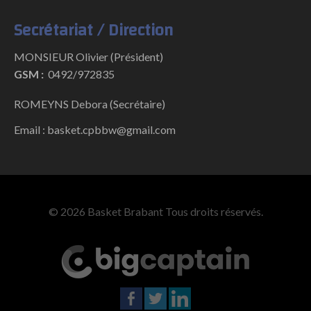
Secrétariat / Direction
MONSIEUR Olivier (Président)
GSM :
0492/972835
ROMEYNS Debora (Secrétaire)
Email : basket.cpbbw@gmail.com
© 2026 Basket Brabant Tous droits réservés.