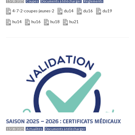
15/08/2025
Coupes
Documents à télécharger
Règlements
4-7-2-coupes-jeunes-2
du14
du16
du19
hu14
hu16
hu18
hu21
SAISON 2025 – 2026 : CERTIFICATS MÉDICAUX
15/08/2025
Actualités
Documents à télécharger