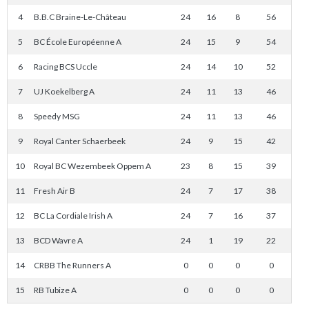
4
B.B.C Braine-Le-Château
24
16
8
56
5
BC École Européenne A
24
15
9
54
6
Racing BCS Uccle
24
14
10
52
7
UJ Koekelberg A
24
11
13
46
8
Speedy MSG
24
11
13
46
9
Royal Canter Schaerbeek
24
9
15
42
10
Royal BC Wezembeek Oppem A
23
8
15
39
11
Fresh Air B
24
7
17
38
12
BC La Cordiale Irish A
24
7
16
37
13
BCD Wavre A
24
1
19
22
14
CRBB The Runners A
0
0
0
0
15
RB Tubize A
0
0
0
0