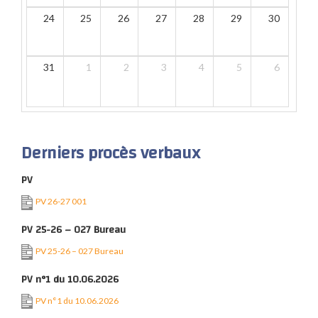
24
25
26
27
28
29
30
31
1
2
3
4
5
6
Derniers procès verbaux
PV
PV 26-27 001
PV 25-26 – 027 Bureau
PV 25-26 – 027 Bureau
PV n°1 du 10.06.2026
PV n°1 du 10.06.2026