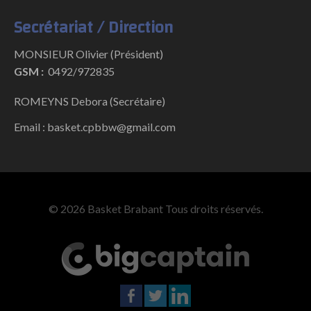
Secrétariat / Direction
MONSIEUR Olivier (Président)
GSM :
0492/972835
ROMEYNS Debora (Secrétaire)
Email : basket.cpbbw@gmail.com
© 2026 Basket Brabant Tous droits réservés.