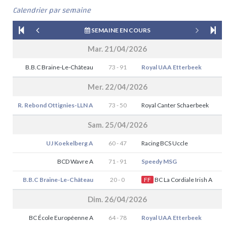
Calendrier par semaine
SEMAINE EN COURS
Mar. 21/04/2026
B.B.C Braine-Le-Château
73 - 91
Royal UAA Etterbeek
Mer. 22/04/2026
R. Rebond Ottignies-LLN A
73 - 50
Royal Canter Schaerbeek
Sam. 25/04/2026
UJ Koekelberg A
60 - 47
Racing BCS Uccle
BCD Wavre A
71 - 91
Speedy MSG
B.B.C Braine-Le-Château
20 - 0
FF
BC La Cordiale Irish A
Dim. 26/04/2026
BC École Européenne A
64 - 78
Royal UAA Etterbeek