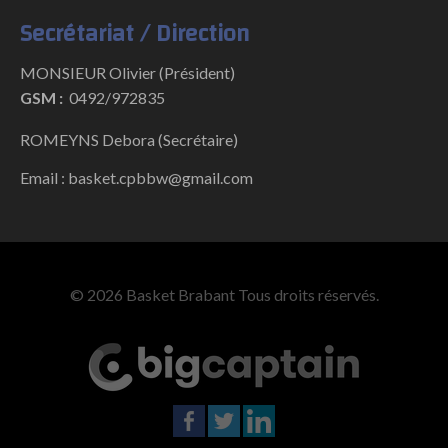
Secrétariat / Direction
MONSIEUR Olivier (Président)
GSM :
0492/972835
ROMEYNS Debora (Secrétaire)
Email : basket.cpbbw@gmail.com
© 2026 Basket Brabant Tous droits réservés.