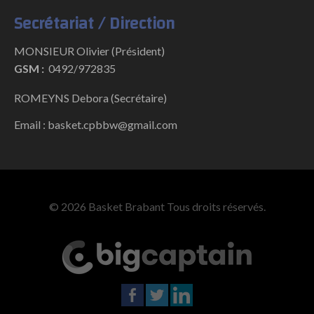
Secrétariat / Direction
MONSIEUR Olivier (Président)
GSM :
0492/972835
ROMEYNS Debora (Secrétaire)
Email : basket.cpbbw@gmail.com
© 2026 Basket Brabant Tous droits réservés.