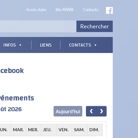
Accès clubs
Site AWBB
Contacts
Rechercher
INFOS
LIENS
CONTACTS
acebook
vénements
ût 2026
Aujourd'hui
LUN.
MAR.
MER.
JEU.
VEN.
SAM.
DIM.