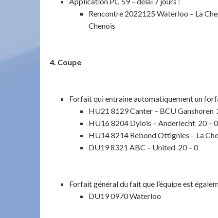
Application PC 59 – délai 7 jours :
Rencontre 2022125 Waterloo – La Chena
Chenois
4. Coupe
Forfait qui entraine automatiquement un forfai
HU21 8129 Canter – BCU Ganshoren 2
HU16 8204 Dylois – Anderlecht 20 – 0
HU14 8214 Rebond Ottignies – La Che
DU19 8321 ABC – United 20 – 0
Forfait général du fait que l’équipe est égale
DU19 0970 Waterloo