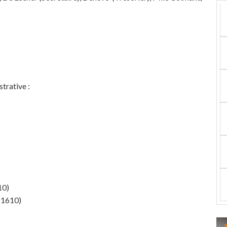
trative :
10)
 1610)