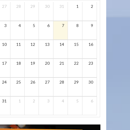
27
28
29
30
31
1
2
3
4
5
6
7
8
9
10
11
12
13
14
15
16
17
18
19
20
21
22
23
24
25
26
27
28
29
30
31
1
2
3
4
5
6