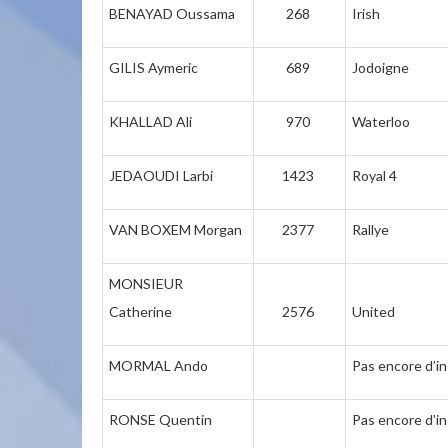
BENAYAD Oussama
268
Irish
GILIS Aymeric
689
Jodoigne
KHALLAD Ali
970
Waterloo
JEDAOUDI Larbi
1423
Royal 4
VAN BOXEM Morgan
2377
Rallye
MONSIEUR
Catherine
2576
United
MORMAL Ando
Pas encore d’in
RONSE Quentin
Pas encore d’in