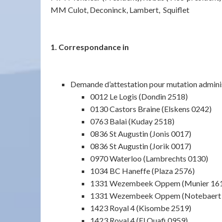
MM Culot, Deconinck, Lambert, Squiflet
1. Correspondance in
Demande d’attestation pour mutation adminis
0012 Le Logis (Dondin 2518)
0130 Castors Braine (Elskens 0242)
0763 Balai (Kuday 2518)
0836 St Augustin (Jonis 0017)
0836 St Augustin (Jorik 0017)
0970 Waterloo (Lambrechts 0130)
1034 BC Haneffe (Plaza 2576)
1331 Wezembeek Oppem (Munier 16
1331 Wezembeek Oppem (Notebaert
1423 Royal 4 (Kisombe 2519)
1423 Royal 4 (El Ouafi 0959)