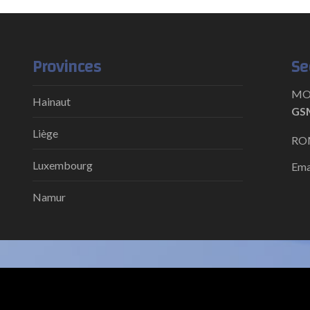
Provinces
Se
MON
Hainaut
GSM
Liège
ROM
Luxembourg
Ema
Namur