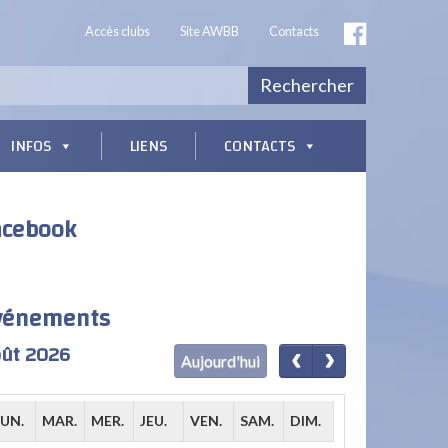
Accès clubs
Site AWBB
Contacts
Rechercher
INFOS
LIENS
CONTACTS
acebook
vénements
ût 2026
Aujourd'hui
LUN.
MAR.
MER.
JEU.
VEN.
SAM.
DIM.