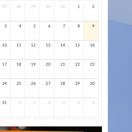
27
28
29
30
31
1
2
3
4
5
6
7
8
9
10
11
12
13
14
15
16
17
18
19
20
21
22
23
24
25
26
27
28
29
30
31
1
2
3
4
5
6