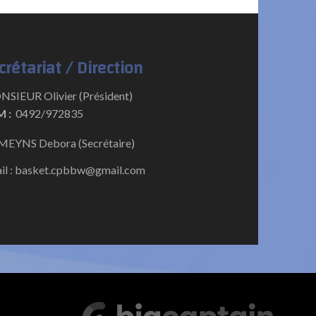
crétariat / Direction
SIEUR Olivier (Président)
 :
0492/972835
EYNS Debora (Secrétaire)
il : basket.cpbbw@gmail.com