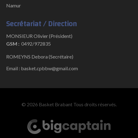
Namur
Secrétariat / Direction
MONSIEUR Olivier (Président)
GSM :
0492/972835
ROMEYNS Debora (Secrétaire)
Email : basket.cpbbw@gmail.com
© 2026 Basket Brabant Tous droits réservés.