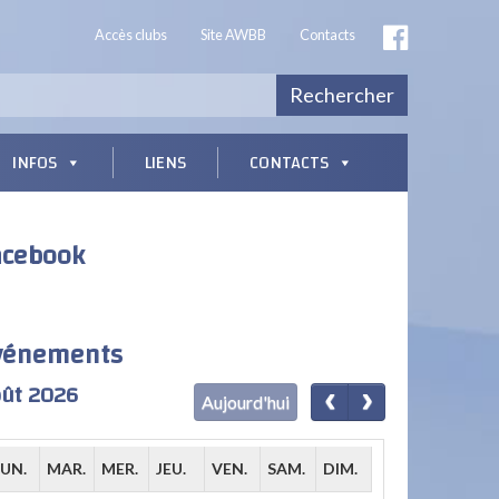
Accès clubs
Site AWBB
Contacts
Rechercher
INFOS
LIENS
CONTACTS
acebook
vénements
ût 2026
Aujourd'hui
LUN.
MAR.
MER.
JEU.
VEN.
SAM.
DIM.