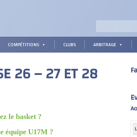
COMPÉTITIONS
CLUBS
ARBITRAGE
E 26 – 27 ET 28
F
E
Ao
z le basket ?
ne équipe U17M ?