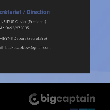
crétariat / Direction
SIEUR Olivier (Président)
 :
0492/972835
EYNS Debora (Secrétaire)
il : basket.cpbbw@gmail.com