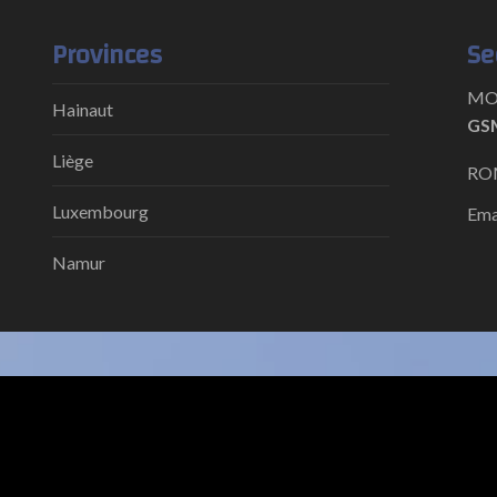
Provinces
Se
MON
Hainaut
GSM
Liège
ROM
Luxembourg
Ema
Namur