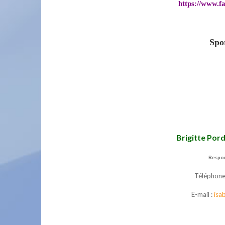
https://www.f
Spo
Brigitte Pord
Respon
Téléphone
E-mail :
isa