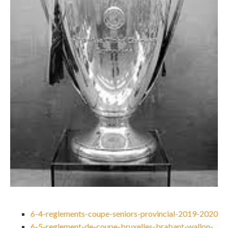
6-4-reglements-coupe-seniors-provincial-2019-2020
6-5-reglement-de-coupe-bruxelles-brabant-wallon-