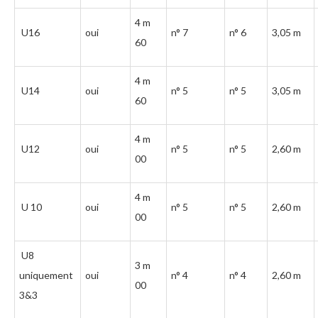
4 m
U16
oui
n° 7
n° 6
3,05 m
60
4 m
U14
oui
n° 5
n° 5
3,05 m
60
4 m
U12
oui
n° 5
n° 5
2,60 m
00
4 m
U 10
oui
n° 5
n° 5
2,60 m
00
U8
3 m
uniquement
oui
n° 4
n° 4
2,60 m
00
3&3