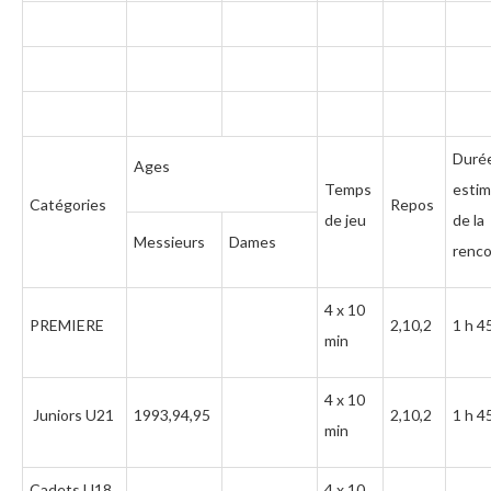
Duré
Ages
Temps
esti
Catégories
Repos
de jeu
de la
Messieurs
Dames
renco
4 x 10
PREMIERE
2,10,2
1 h 4
min
4 x 10
Juniors U21
1993,94,95
2,10,2
1 h 4
min
Cadets U18
4 x 10