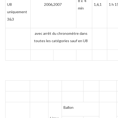
8 x 4
U8
2006,2007
1,6,1
1 h 1
min
uniquement
3&3
avec arrêt du chronomètre dans
toutes les catégories sauf en U8
Ballon