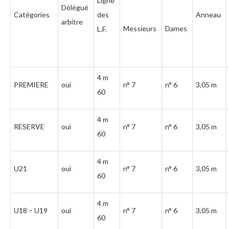
Ligne
Délégué
Catégories
des
Anneau
arbitre
Messieurs
Dames
L.F.
4 m
PREMIERE
oui
n° 7
n° 6
3,05 m
60
4 m
RESERVE
oui
n° 7
n° 6
3,05 m
60
4 m
U21
oui
n° 7
n° 6
3,05 m
60
4 m
U18 – U19
oui
n° 7
n° 6
3,05 m
60