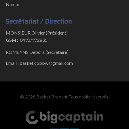
Namur
Secrétariat / Direction
MONSIEUR Olivier (Président)
GSM :
0492/972835
ROMEYNS Debora (Secrétaire)
Email : basket.cpbbw@gmail.com
© 2026 Basket Brabant Tous droits réservés.